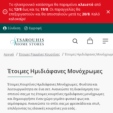
Το ηλεκτρονικό κατάστημα θα παραμείνει
κλειστό
από
τις
12/8
έως και τις
19/8
. Οι παραγγελίες θα
επεξεργαστούν και θα αποσταλούν μετά τις
20/8
. Καλό
καλοκαίρι!
Σύνδεση
Εγγραφή
Αρχική
Έτοιμες Ραμμένες Κουρτίνες
Έτοιμες Ημιδιάφανες Μονόχρωμ
Έτοιμες Ημιδιάφανες Μονόχρωμες
Έτοιμες Κουρτίνες Ημιδιάφανες Μονόχρωμες. Φινέτσα και
λειτουργικότητα σε ένα σετ. Ανανεώστε τη διακόσμηση του
σπιτιού σας με τις έτοιμες κουρτίνες ημιδιάφανες μονόχρωμες
και δημιουργήστε έναν χώρο γεμάτο φυσικό φως και
ατμόσφαιρα. Ανανεώστε το σπίτι σας με φρεσκάδα και στυλ,
επιλέγοντας τις ιδανικές κουρτίνες για εσάς .