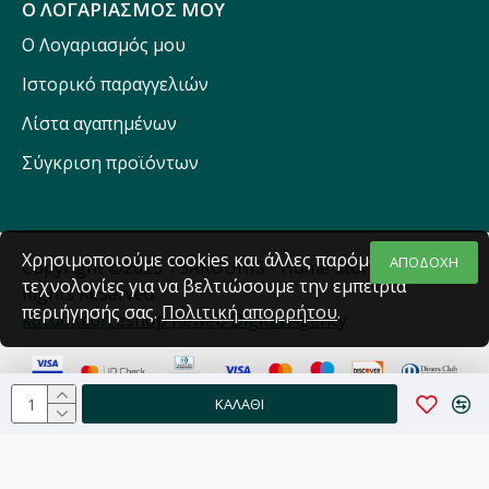
Ο ΛΟΓΑΡΙΑΣΜΟΣ ΜΟΥ
Ο Λογαριασμός μου
Ιστορικό παραγγελιών
Λίστα αγαπημένων
Σύγκριση προϊόντων
Χρησιμοποιούμε cookies και άλλες παρόμοιες
ΑΠΟΔΟΧΗ
Copyright ©2025 TSAROUHIS - Home Stores - All
τεχνολογίες για να βελτιώσουμε την εμπειρία
Rights Reserved
περιήγησής σας.
Πολιτική απορρήτου
.
κατασκευή eshop Reweb Digital Agency
ΚΑΛΆΘΙ