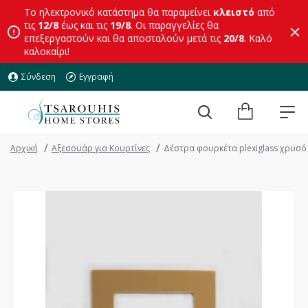
Το ηλεκτρονικό κατάστημα θα παραμείνει
κλειστό
από
τις
12/8
έως και τις
19/8
. Οι παραγγελίες θα
επεξεργαστούν και θα αποσταλούν μετά τις
20/8
. Καλό
καλοκαίρι!
Σύνδεση
Εγγραφή
Αρχική
Αξεσουάρ για Κουρτίνες
Δέστρα φουρκέτα plexiglass χρυσό