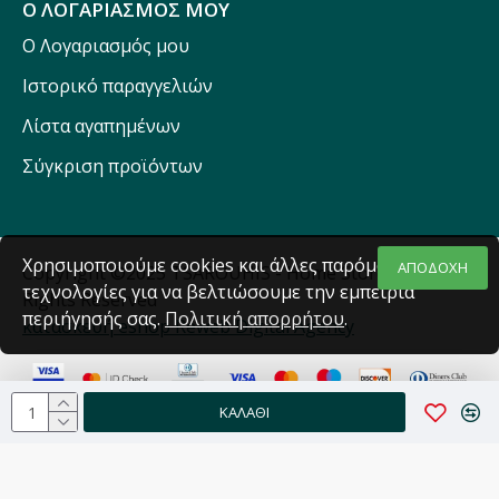
Ο ΛΟΓΑΡΙΑΣΜΟΣ ΜΟΥ
Ο Λογαριασμός μου
Ιστορικό παραγγελιών
Λίστα αγαπημένων
Σύγκριση προϊόντων
Χρησιμοποιούμε cookies και άλλες παρόμοιες
ΑΠΟΔΟΧΗ
Copyright ©2025 TSAROUHIS - Home Stores - All
τεχνολογίες για να βελτιώσουμε την εμπειρία
Rights Reserved
περιήγησής σας.
Πολιτική απορρήτου
.
κατασκευή eshop Reweb Digital Agency
ΚΑΛΆΘΙ