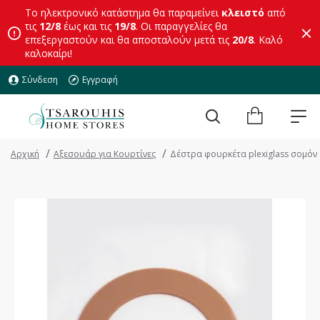
Το ηλεκτρονικό κατάστημα θα παραμείνει
κλειστό
από
τις
12/8
έως και τις
19/8
. Οι παραγγελίες θα
επεξεργαστούν και θα αποσταλούν μετά τις
20/8
. Καλό
καλοκαίρι!
Σύνδεση
Εγγραφή
Αρχική
Αξεσουάρ για Κουρτίνες
Δέστρα φουρκέτα plexiglass σομόν