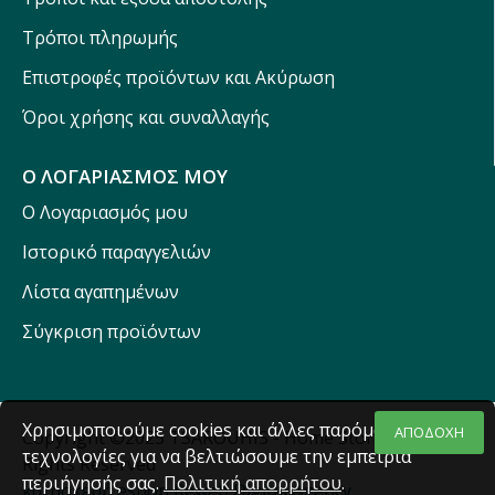
Τρόποι πληρωμής
Επιστροφές προϊόντων και Ακύρωση
Όροι χρήσης και συναλλαγής
Ο ΛΟΓΑΡΙΑΣΜΟΣ ΜΟΥ
Ο Λογαριασμός μου
Ιστορικό παραγγελιών
Λίστα αγαπημένων
Σύγκριση προϊόντων
Χρησιμοποιούμε cookies και άλλες παρόμοιες
ΑΠΟΔΟΧΗ
Copyright ©2025 TSAROUHIS - Home Stores - All
τεχνολογίες για να βελτιώσουμε την εμπειρία
Rights Reserved
περιήγησής σας.
Πολιτική απορρήτου
.
κατασκευή eshop Reweb Digital Agency