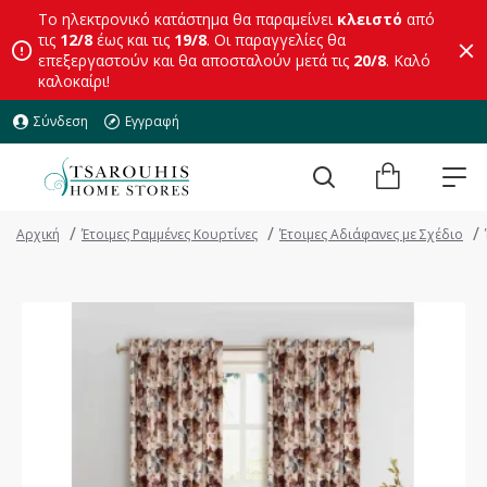
Το ηλεκτρονικό κατάστημα θα παραμείνει
κλειστό
από
τις
12/8
έως και τις
19/8
. Οι παραγγελίες θα
επεξεργαστούν και θα αποσταλούν μετά τις
20/8
. Καλό
καλοκαίρι!
Σύνδεση
Εγγραφή
Αρχική
Έτοιμες Ραμμένες Κουρτίνες
Έτοιμες Αδιάφανες με Σχέδιο