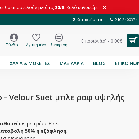
και θα αποσταλούν μετά τις
20/8
. Καλό καλοκαίρι!
Καταστήματα
210 2400374
0 προϊόν(τα) - 0,00€
Σύνδεση
Αγαπημένα
Σύγκριση
Α
ΧΑΛΙΑ & ΜΟΚΕΤΕΣ
ΜΑΞΙΛΑΡΙΑ
BLOG
ΕΠΙΚΟΙΝΩ
 - Velour Suet μπλε ραφ υψηλής
πιθυμείτε
, με τρέσα 8 εκ.
αταβολή 50% ή εξόφληση
.
ιν συνεννόησης.