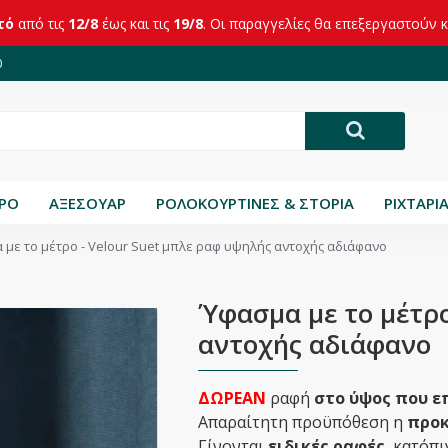
τό
από τις
12/8
έως και τις
19/8
. Οι παραγγελίες θα επεξεργαστούν 
0
ΤΡΟ
ΑΞΕΣΟΥΑΡ
ΡΟΛΟΚΟΥΡΤΙΝΕΣ & ΣΤΟΡΙΑ
ΡΙΧΤΑΡΙ
με το μέτρο - Velour Suet μπλε ραφ υψηλής αντοχής αδιάφανο
Ύφασμα με το μέτρο
αντοχής αδιάφανο
ΔΩΡΕΑΝ
ραφή
στο ύψος που ε
Απαραίτητη προϋπόθεση η
προκ
Γίνονται
ειδικές ραφές
, κατόπ