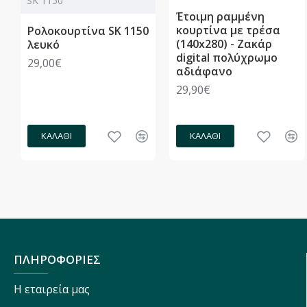
SK 1150
Έτοιμη ραμμένη
κουρτίνα με τρέσα
Ρολοκουρτίνα SK 1150
(140x280) - Ζακάρ
λευκό
digital πολύχρωμο
29,00€
αδιάφανο
29,90€
ΚΑΛΆΘΙ
ΚΑΛΆΘΙ
ΠΛΗΡΟΦΟΡΙΕΣ
Η εταιρεία μας