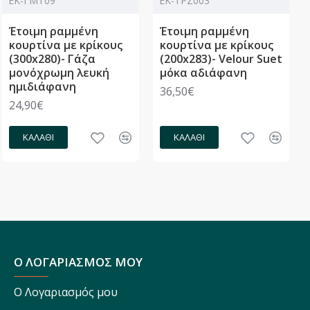
ΕΚ-ΓΜΤ09
ΕΚ-ΤΡΖ003
Έτοιμη ραμμένη
Έτοιμη ραμμένη
κουρτίνα με κρίκους
κουρτίνα με κρίκους
(300x280)- Γάζα
(200x283)- Velour Suet
μονόχρωμη λευκή
μόκα αδιάφανη
ημιδιάφανη
36,50€
24,90€
ΚΑΛΆΘΙ
ΚΑΛΆΘΙ
Ο ΛΟΓΑΡΙΑΣΜΟΣ ΜΟΥ
Ο Λογαριασμός μου