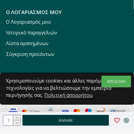
Ο ΛΟΓΑΡΙΑΣΜΟΣ ΜΟΥ
Ο Λογαριασμός μου
Ιστορικό παραγγελιών
Λίστα αγαπημένων
Σύγκριση προϊόντων
Χρησιμοποιούμε cookies και άλλες παρόμοιες
ΑΠΟΔΟΧΗ
Copyright ©2025 TSAROUHIS - Home Stores - All
τεχνολογίες για να βελτιώσουμε την εμπειρία
Rights Reserved
περιήγησής σας.
Πολιτική απορρήτου
.
κατασκευή eshop Reweb Digital Agency
ΚΑΛΆΘΙ