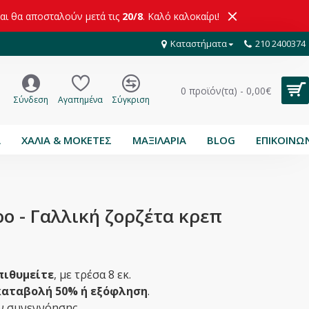
και θα αποσταλούν μετά τις
20/8
. Καλό καλοκαίρι!
Καταστήματα
210 2400374
0 προϊόν(τα) - 0,00€
Σύνδεση
Αγαπημένα
Σύγκριση
Α
ΧΑΛΙΑ & ΜΟΚΕΤΕΣ
ΜΑΞΙΛΑΡΙΑ
BLOG
ΕΠΙΚΟΙΝΩ
ρο - Γαλλική ζορζέτα κρεπ
πιθυμείτε
, με τρέσα 8 εκ.
αταβολή 50% ή εξόφληση
.
ιν συνεννόησης.