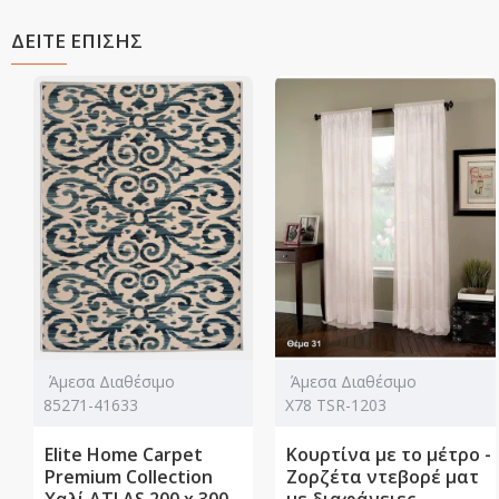
ΔΕΙΤΕ ΕΠΙΣΗΣ
Άμεσα Διαθέσιμο
Άμεσα Διαθέσιμο
85271-41633
Χ78 TSR-1203
Elite Home Carpet
Κουρτίνα με το μέτρο -
Premium Collection
Ζορζέτα ντεβορέ ματ
Χαλί ATLAS 200 x 300
με διαφάνειες