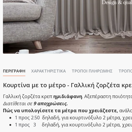
ΠΕΡΙΓΡΑΦΉ
ΧΑΡΑΚΤΗΡΙΣΤΙΚΆ
ΤΡΌΠΟΙ ΠΛΗΡΩΜΉΣ
ΤΡΌΠ
Κουρτίνα με το μέτρο - Γαλλική ζορζέτα κρ
Γαλλική ζορζέτα κρεπ
ημιδιάφανη
. Αξεπέραστη ποιότητ
Διατίθεται σε
9 αποχρώσεις.
Πώς να υπολογίσετε τα μέτρα που χρειάζεστε,
ανάλο
1 προς 2.50
δηλαδή,
​για κουρτινόξυλο 2 μέτρα, χρ
1 προς 3
δηλαδή,​ για κουρτινόξυλο 2 μέτρα, χρε