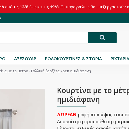
τό
από τις
12/8
έως και τις
19/8
. Οι παραγγελίες θα επεξεργαστούν 
0
ΤΡΟ
ΑΞΕΣΟΥΑΡ
ΡΟΛΟΚΟΥΡΤΙΝΕΣ & ΣΤΟΡΙΑ
ΡΙΧΤΑΡΙ
ίνα με το μέτρο - Γαλλική ζορζέτα κρεπ ημιδιάφανη
Κουρτίνα με το μέτ
ημιδιάφανη
ΔΩΡΕΑΝ
ραφή
στο ύψος που ε
Απαραίτητη προϋπόθεση η
προκ
Γίνονται
ειδικές ραφές
, κατόπ