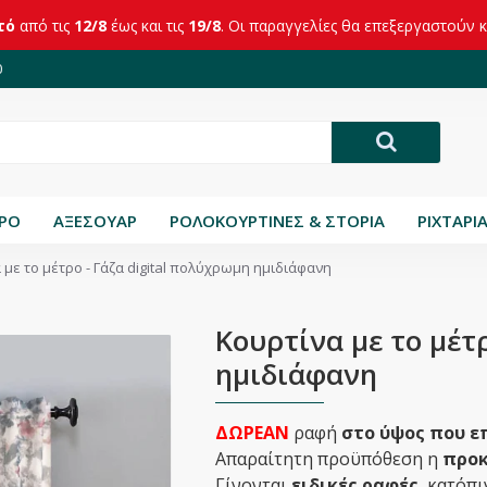
τό
από τις
12/8
έως και τις
19/8
. Οι παραγγελίες θα επεξεργαστούν 
0
ΤΡΟ
ΑΞΕΣΟΥΑΡ
ΡΟΛΟΚΟΥΡΤΙΝΕΣ & ΣΤΟΡΙΑ
ΡΙΧΤΑΡΙ
 με το μέτρο - Γάζα digital πολύχρωμη ημιδιάφανη
Κουρτίνα με το μέτ
ημιδιάφανη
ΔΩΡΕΑΝ
ραφή
στο ύψος που ε
Απαραίτητη προϋπόθεση η
προκ
Γίνονται
ειδικές ραφές
, κατόπ