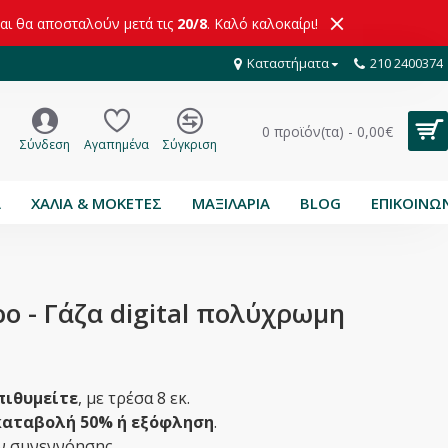
και θα αποσταλούν μετά τις
20/8
. Καλό καλοκαίρι!
Καταστήματα
210 2400374
0 προϊόν(τα) - 0,00€
Σύνδεση
Αγαπημένα
Σύγκριση
Α
ΧΑΛΙΑ & ΜΟΚΕΤΕΣ
ΜΑΞΙΛΑΡΙΑ
BLOG
ΕΠΙΚΟΙΝΩ
ρο - Γάζα digital πολύχρωμη
πιθυμείτε
, με τρέσα 8 εκ.
αταβολή 50% ή εξόφληση
.
ιν συνεννόησης.