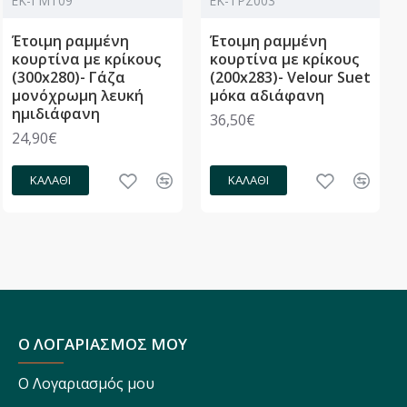
ΕΚ-ΓΜΤ09
ΕΚ-ΤΡΖ003
Έτοιμη ραμμένη
Έτοιμη ραμμένη
κουρτίνα με κρίκους
κουρτίνα με κρίκους
(300x280)- Γάζα
(200x283)- Velour Suet
μονόχρωμη λευκή
μόκα αδιάφανη
ημιδιάφανη
36,50€
24,90€
ΚΑΛΆΘΙ
ΚΑΛΆΘΙ
Ο ΛΟΓΑΡΙΑΣΜΟΣ ΜΟΥ
Ο Λογαριασμός μου