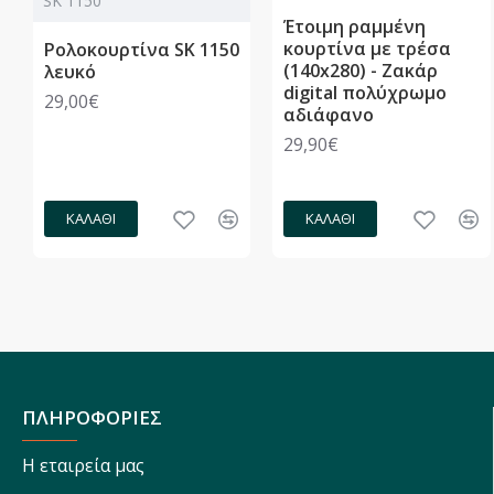
SK 1150
Έτοιμη ραμμένη
κουρτίνα με τρέσα
Ρολοκουρτίνα SK 1150
(140x280) - Ζακάρ
λευκό
digital πολύχρωμο
29,00€
αδιάφανο
29,90€
ΚΑΛΆΘΙ
ΚΑΛΆΘΙ
ΠΛΗΡΟΦΟΡΙΕΣ
Η εταιρεία μας