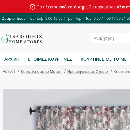
Το ηλεκτρονικό κατάστημα θα παραμείνει
κλεισ
Ωράριο: Δευτ - Τετ - Σαβ: 9:00-15:00 | Τρι - Πεμ - Παρ: 9:00-14:00,17:00-21:0
ΑΡΧΙΚΗ
ΕΤΟΙΜΕΣ ΚΟΥΡΤΙΝΕΣ
ΚΟΥΡΤΙΝΕΣ ΜΕ ΤΟ ΜΕ
Αρχική
Κουρτίνες με το Μέτρο
Ημιδιάφανες με Σχέδιο
Κουρτίνα