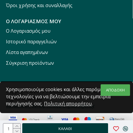
Όροι χρήσης και συναλλαγής
Ο ΛΟΓΑΡΙΑΣΜΟΣ ΜΟΥ
Ο Λογαριασμός μου
Ιστορικό παραγγελιών
Λίστα αγαπημένων
Σύγκριση προϊόντων
Χρησιμοποιούμε cookies και άλλες παρόμοιες
ΑΠΟΔΟΧΗ
Copyright ©2025 TSAROUHIS - Home Stores - All
τεχνολογίες για να βελτιώσουμε την εμπειρία
Rights Reserved
περιήγησής σας.
Πολιτική απορρήτου
.
κατασκευή eshop Reweb Digital Agency
ΚΑΛΆΘΙ