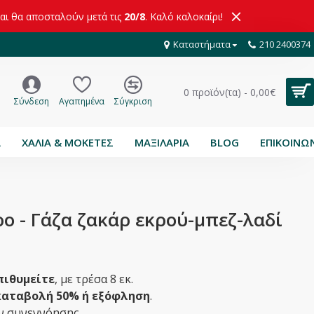
και θα αποσταλούν μετά τις
20/8
. Καλό καλοκαίρι!
Καταστήματα
210 2400374
0 προϊόν(τα) - 0,00€
Σύνδεση
Αγαπημένα
Σύγκριση
Α
ΧΑΛΙΑ & ΜΟΚΕΤΕΣ
ΜΑΞΙΛΑΡΙΑ
BLOG
ΕΠΙΚΟΙΝΩ
ρο - Γάζα ζακάρ εκρού-μπεζ-λαδί
πιθυμείτε
, με τρέσα 8 εκ.
αταβολή 50% ή εξόφληση
.
ιν συνεννόησης.