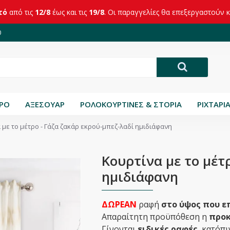
τό
από τις
12/8
έως και τις
19/8
. Οι παραγγελίες θα επεξεργαστούν 
0
ΤΡΟ
ΑΞΕΣΟΥΑΡ
ΡΟΛΟΚΟΥΡΤΙΝΕΣ & ΣΤΟΡΙΑ
ΡΙΧΤΑΡΙ
 με το μέτρο - Γάζα ζακάρ εκρού-μπεζ-λαδί ημιδιάφανη
Κουρτίνα με το μέτ
ημιδιάφανη
ΔΩΡΕΑΝ
ραφή
στο ύψος που ε
Απαραίτητη προϋπόθεση η
προκ
Γίνονται
ειδικές ραφές
, κατόπ