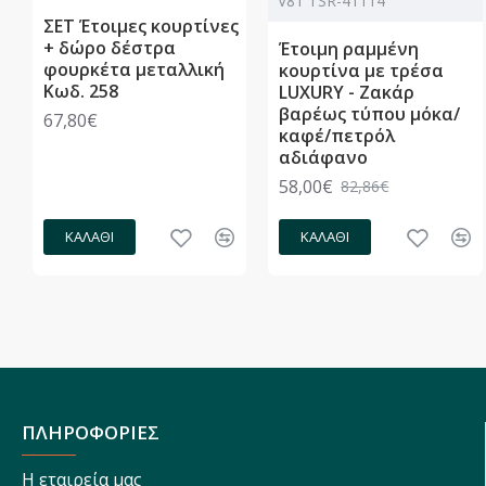
V81 TSR-41114
ΣΕΤ Έτοιμες κουρτίνες
+ δώρο δέστρα
Έτοιμη ραμμένη
φουρκέτα μεταλλική
κουρτίνα με τρέσα
Κωδ. 258
LUXURY - Ζακάρ
βαρέως τύπου μόκα/
67,80€
καφέ/πετρόλ
αδιάφανο
58,00€
82,86€
ΚΑΛΆΘΙ
ΚΑΛΆΘΙ
ΠΛΗΡΟΦΟΡΙΕΣ
Η εταιρεία μας