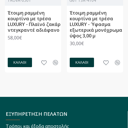
TRUVA-0501
G61 TSR-4104
Έτοιμη ραμμένη
Έτοιμη ραμμένη
κουρτίνα με τρέσα
κουρτίνα με τρέσα
LUXURY - Πλαϊνό ζακάρ
LUXURY - Ύφασμα
ντεγκραντέ αδιάφανο
εξωτερικά μονόχρωμα
ύψος 3,00 μ
58,00€
30,00€
ΚΑΛΆΘΙ
ΚΑΛΆΘΙ
ΕΞΥΠΗΡΕΤΗΣΗ ΠΕΛΑΤΩΝ
Τρόποι και έξοδα αποστολής