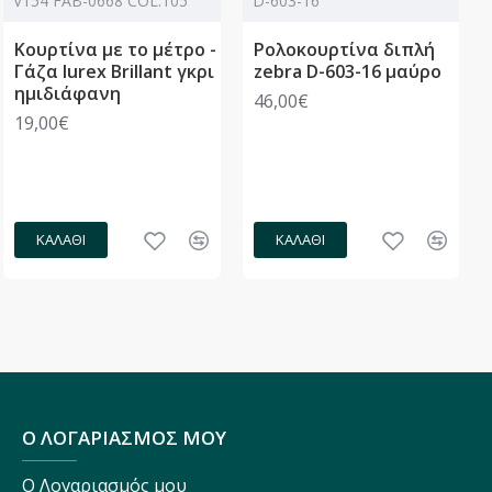
V154 FAB-0668 COL.105
D-603-16
Κουρτίνα με το μέτρο -
Ρολοκουρτίνα διπλή
Γάζα lurex Brillant γκρι
zebra D-603-16 μαύρο
ημιδιάφανη
46,00€
19,00€
ΚΑΛΆΘΙ
ΚΑΛΆΘΙ
Ο ΛΟΓΑΡΙΑΣΜΟΣ ΜΟΥ
Ο Λογαριασμός μου