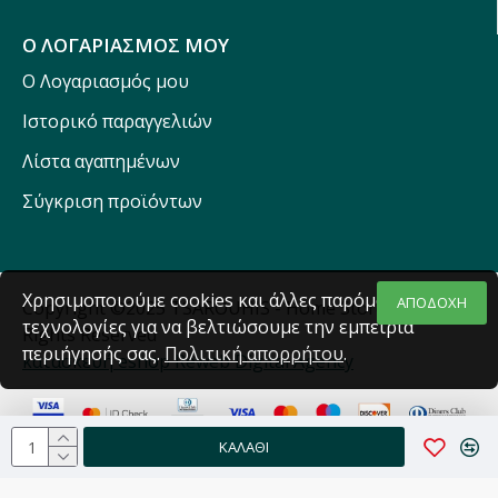
Ο ΛΟΓΑΡΙΑΣΜΟΣ ΜΟΥ
Ο Λογαριασμός μου
Ιστορικό παραγγελιών
Λίστα αγαπημένων
Σύγκριση προϊόντων
Χρησιμοποιούμε cookies και άλλες παρόμοιες
ΑΠΟΔΟΧΗ
Copyright ©2025 TSAROUHIS - Home Stores - All
τεχνολογίες για να βελτιώσουμε την εμπειρία
Rights Reserved
περιήγησής σας.
Πολιτική απορρήτου
.
κατασκευή eshop Reweb Digital Agency
ΚΑΛΆΘΙ