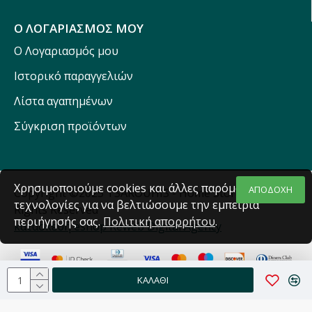
Ο ΛΟΓΑΡΙΑΣΜΟΣ ΜΟΥ
Ο Λογαριασμός μου
Ιστορικό παραγγελιών
Λίστα αγαπημένων
Σύγκριση προϊόντων
Χρησιμοποιούμε cookies και άλλες παρόμοιες
ΑΠΟΔΟΧΗ
Copyright ©2025 TSAROUHIS - Home Stores - All
τεχνολογίες για να βελτιώσουμε την εμπειρία
Rights Reserved
περιήγησής σας.
Πολιτική απορρήτου
.
κατασκευή eshop Reweb Digital Agency
ΚΑΛΆΘΙ