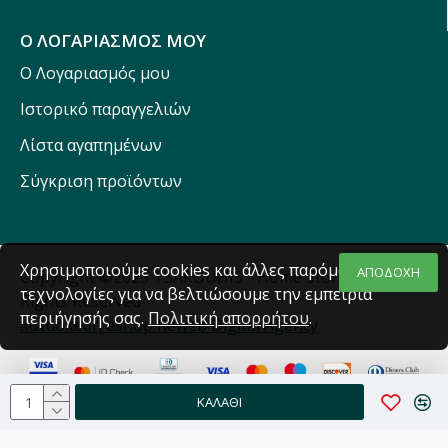
Ο ΛΟΓΑΡΙΑΣΜΟΣ ΜΟΥ
Ο Λογαριασμός μου
Ιστορικό παραγγελιών
Λίστα αγαπημένων
Σύγκριση προϊόντων
Χρησιμοποιούμε cookies και άλλες παρόμοιες
ΑΠΟΔΟΧΗ
Copyright ©2025 TSAROUHIS - Home Stores - All
τεχνολογίες για να βελτιώσουμε την εμπειρία
Rights Reserved
περιήγησής σας.
Πολιτική απορρήτου
.
κατασκευή eshop Reweb Digital Agency
ΚΑΛΆΘΙ