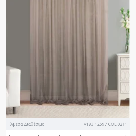
Άμεσα Διαθέσιμο
V193 12597 COL.0211