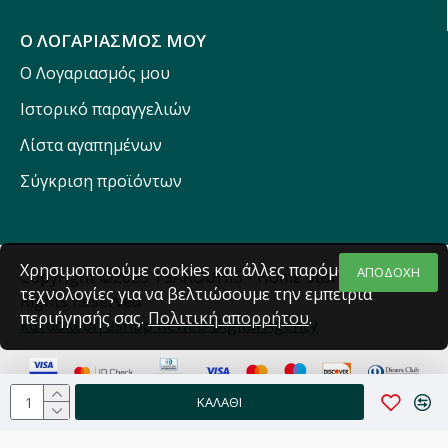
Ο ΛΟΓΑΡΙΑΣΜΟΣ ΜΟΥ
Ο Λογαριασμός μου
Ιστορικό παραγγελιών
Λίστα αγαπημένων
Σύγκριση προϊόντων
Χρησιμοποιούμε cookies και άλλες παρόμοιες
ΑΠΟΔΟΧΗ
Copyright ©2025 TSAROUHIS - Home Stores - All
τεχνολογίες για να βελτιώσουμε την εμπειρία
Rights Reserved
περιήγησής σας.
Πολιτική απορρήτου
.
κατασκευή eshop Reweb Digital Agency
ΚΑΛΆΘΙ