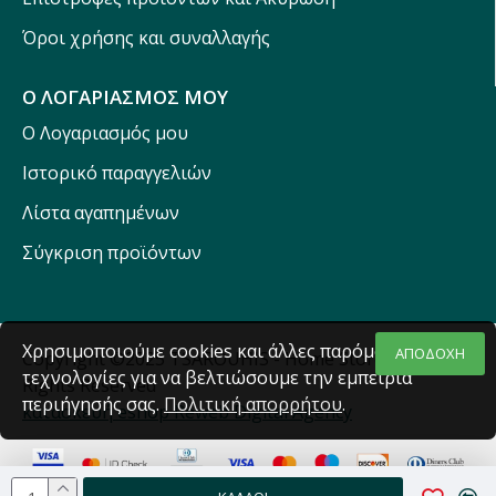
Όροι χρήσης και συναλλαγής
Ο ΛΟΓΑΡΙΑΣΜΟΣ ΜΟΥ
Ο Λογαριασμός μου
Ιστορικό παραγγελιών
Λίστα αγαπημένων
Σύγκριση προϊόντων
Χρησιμοποιούμε cookies και άλλες παρόμοιες
ΑΠΟΔΟΧΗ
Copyright ©2025 TSAROUHIS - Home Stores - All
τεχνολογίες για να βελτιώσουμε την εμπειρία
Rights Reserved
περιήγησής σας.
Πολιτική απορρήτου
.
κατασκευή eshop Reweb Digital Agency