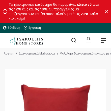
Το ηλεκτρονικό κατάστημα θα παραμείνει
κλειστό
από
τις
12/8
έως και τις
19/8
. Οι παραγγελίες θα
επεξεργαστούν και θα αποσταλούν μετά τις
20/8
. Καλό
καλοκαίρι!
Σύνδεση
Εγγραφή
Αρχική
Διακοσμητικά Μαξιλάρια
Μαξιλάρι διακοσμητικό κόκκινο με φ