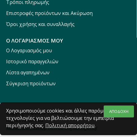
Τρόποι πληρωμής
Επιστροφές προϊόντων και Ακύρωση
Όροι χρήσης και συναλλαγής
Ο ΛΟΓΑΡΙΑΣΜΟΣ ΜΟΥ
Ο Λογαριασμός μου
Ιστορικό παραγγελιών
Λίστα αγαπημένων
Σύγκριση προϊόντων
Χρησιμοποιούμε cookies και άλλες παρόμοιες
ΑΠΟΔΟΧΗ
Copyright ©2025 TSAROUHIS - Home Stores - All
τεχνολογίες για να βελτιώσουμε την εμπειρία
Rights Reserved
περιήγησής σας.
Πολιτική απορρήτου
.
κατασκευή eshop Reweb Digital Agency