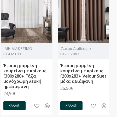
ΜΗ ΔΙΑΘΕΣΙΜΟ
Άμεσα Διαθέσιμο
ΕΚ-ΓΜΤ09
ΕΚ-ΤΡΖ003
Έτοιμη ραμμένη
Έτοιμη ραμμένη
κουρτίνα με κρίκους
κουρτίνα με κρίκους
(300x280)- Γάζα
(200x283)- Velour Suet
μονόχρωμη λευκή
μόκα αδιάφανη
ημιδιάφανη
36,50€
24,90€
ΚΑΛΆΘΙ
ΚΑΛΆΘΙ