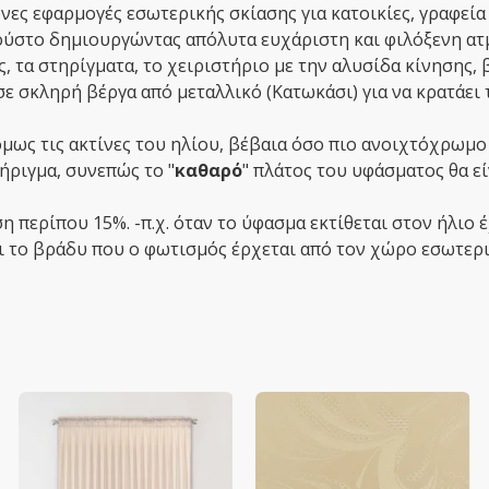
νες εφαρμογές εσωτερικής σκίασης για κατοικίες, γραφεία
γούστο δημιουργώντας απόλυτα ευχάριστη και φιλόξενη ατ
 τα στηρίγματα, το χειριστήριο με την αλυσίδα κίνησης, β
σε σκληρή βέργα από μεταλλικό (Κατωκάσι) για να κρατάει 
μως τις ακτίνες του ηλίου, βέβαια όσο πιο ανοιχτόχρωμο 
ήριγμα, συνεπώς το "
καθαρό
" πλάτος του υφάσματος θα εί
περίπου 15%. -π.χ. όταν το ύφασμα εκτίθεται στον ήλιο έ
και το βράδυ που ο φωτισμός έρχεται από τον χώρο εσωτερ