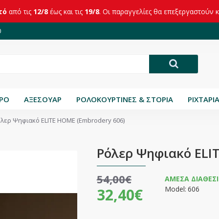
τό
από τις
12/8
έως και τις
19/8
. Οι παραγγελίες θα επεξεργαστούν 
0
ΤΡΟ
ΑΞΕΣΟΥΑΡ
ΡΟΛΟΚΟΥΡΤΙΝΕΣ & ΣΤΟΡΙΑ
ΡΙΧΤΑΡΙ
λερ Ψηφιακό ELITE HOME (Embrodery 606)
Ρόλερ Ψηφιακό ELI
54,00€
ΆΜΕΣΑ ΔΙΑΘΈΣ
Model:
606
32,40€