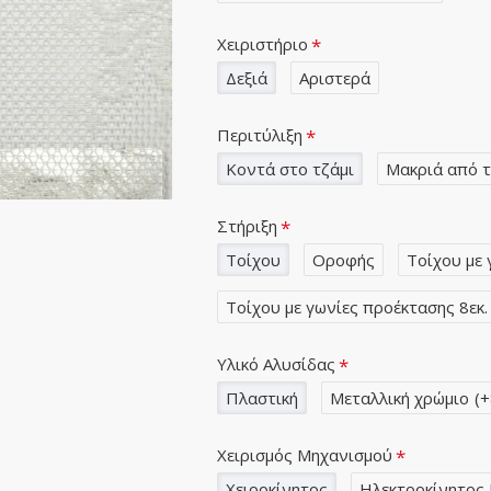
Χειριστήριο
Δεξιά
Αριστερά
Περιτύλιξη
Κοντά στο τζάμι
Μακριά από τ
Στήριξη
Τοίχου
Οροφής
Τοίχου με 
Τοίχου με γωνίες προέκτασης 8εκ.
Υλικό Αλυσίδας
Πλαστική
Μεταλλική χρώμιο
(+
Χειρισμός Μηχανισμού
Χειροκίνητος
Ηλεκτροκίνητος