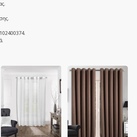
ας.
σης.
2102400374.
ά.