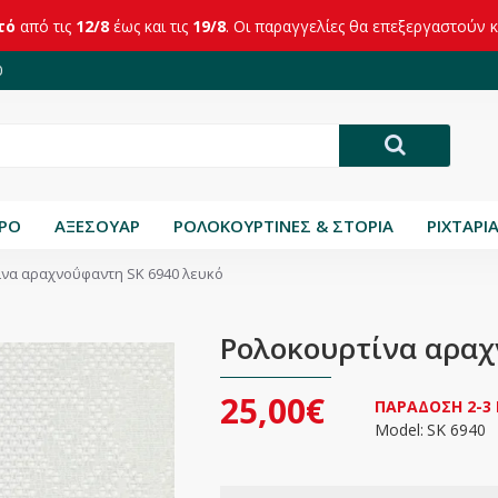
τό
από τις
12/8
έως και τις
19/8
. Οι παραγγελίες θα επεξεργαστούν 
0
ΤΡΟ
ΑΞΕΣΟΥΑΡ
ΡΟΛΟΚΟΥΡΤΙΝΕΣ & ΣΤΟΡΙΑ
ΡΙΧΤΑΡΙ
να αραχνοΰφαντη SK 6940 λευκό
Ρολοκουρτίνα αραχ
25,00€
ΠΑΡΑΔΟΣΗ 2-3
Model:
SK 6940