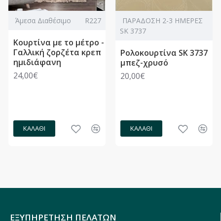
Άμεσα Διαθέσιμο
R227
ΠΑΡΑΔΟΣΗ 2-3 ΗΜΕΡΕΣ
SK 3737
Κουρτίνα με το μέτρο -
Γαλλική ζορζέτα κρεπ
Ρολοκουρτίνα SK 3737
ημιδιάφανη
μπεζ-χρυσό
24,00€
20,00€
ΚΑΛΆΘΙ
ΚΑΛΆΘΙ
ΕΞΥΠΗΡΕΤΗΣΗ ΠΕΛΑΤΩΝ