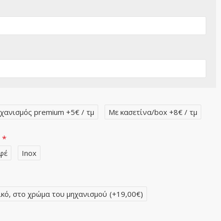
χανισμός premium +5€ / τμ
Με κασετίνα/box +8€ / τμ
ν
φέ
Inox
ικό, στο χρώμα του μηχανισμού
(+19,00€)