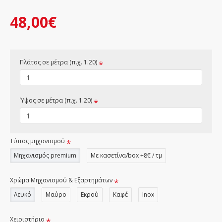
48,00€
Πλάτος σε μέτρα (π.χ. 1.20)
Ύψος σε μέτρα (π.χ. 1.20)
Τύπος μηχανισμού
Μηχανισμός premium
Με κασετίνα/box +8€ / τμ
Χρώμα Μηχανισμού & Εξαρτημάτων
Λευκό
Μαύρο
Εκρού
Καφέ
Inox
Χειριστήριο