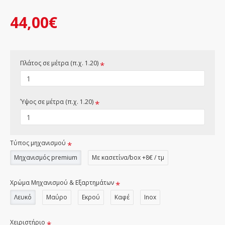
44,00€
Πλάτος σε μέτρα (π.χ. 1.20)
Ύψος σε μέτρα (π.χ. 1.20)
Τύπος μηχανισμού
Μηχανισμός premium
Με κασετίνα/box +8€ / τμ
Χρώμα Μηχανισμού & Εξαρτημάτων
Λευκό
Μαύρο
Εκρού
Καφέ
Inox
Χειριστήριο