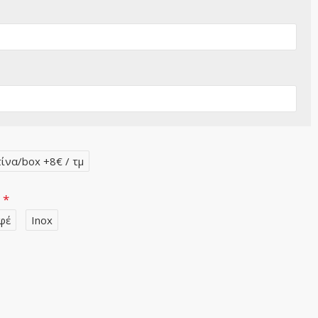
ίνα/box +8€ / τμ
ν
φέ
Inox