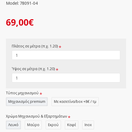
Model:
78091-04
69,00€
Πλάτος σε μέτρα (π.χ. 1.20)
Ύψος σε μέτρα (π.χ. 1.20)
Τύπος μηχανισμού
Μηχανισμός premium
Με κασετίνα/box +8€ / τμ
Χρώμα Μηχανισμού & Εξαρτημάτων
Λευκό
Μαύρο
Εκρού
Καφέ
Inox