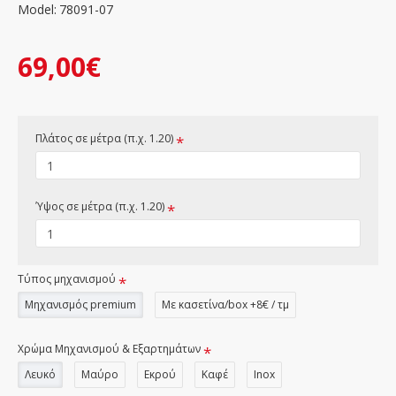
Model:
78091-07
69,00€
Πλάτος σε μέτρα (π.χ. 1.20)
Ύψος σε μέτρα (π.χ. 1.20)
Τύπος μηχανισμού
Μηχανισμός premium
Με κασετίνα/box +8€ / τμ
Χρώμα Μηχανισμού & Εξαρτημάτων
Λευκό
Μαύρο
Εκρού
Καφέ
Inox