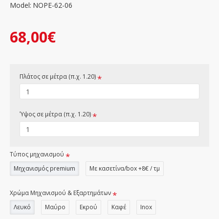
Model:
NOPE-62-06
68,00€
Πλάτος σε μέτρα (π.χ. 1.20)
Ύψος σε μέτρα (π.χ. 1.20)
Τύπος μηχανισμού
Μηχανισμός premium
Με κασετίνα/box +8€ / τμ
Χρώμα Μηχανισμού & Εξαρτημάτων
Λευκό
Μαύρο
Εκρού
Καφέ
Inox