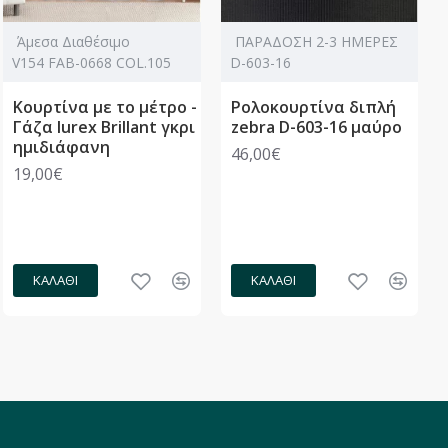
Άμεσα Διαθέσιμο
ΠΑΡΑΔΟΣΗ 2-3 ΗΜΕΡΕΣ
V154 FAB-0668 COL.105
D-603-16
Κουρτίνα με το μέτρο -
Ρολοκουρτίνα διπλή
Γάζα lurex Brillant γκρι
zebra D-603-16 μαύρο
ημιδιάφανη
46,00€
19,00€
ΚΑΛΆΘΙ
ΚΑΛΆΘΙ