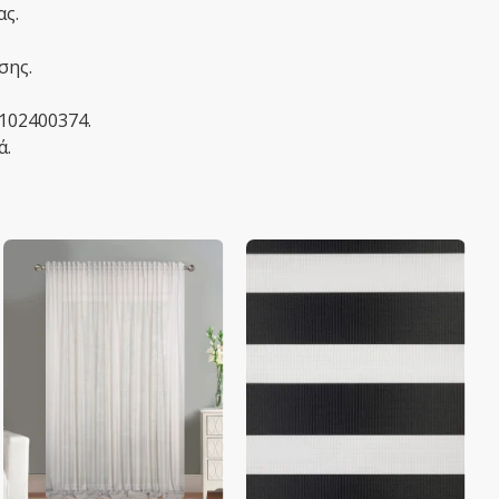
ας.
σης.
2102400374.
ά.