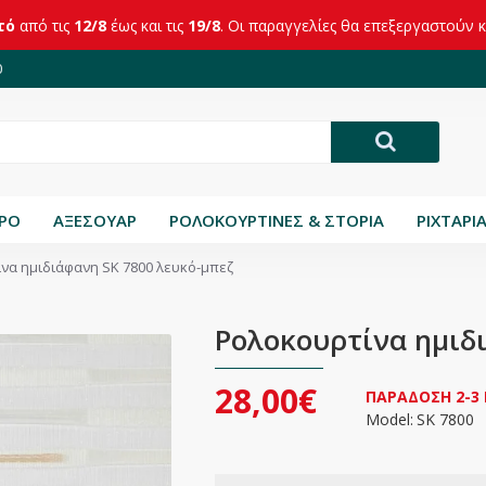
τό
από τις
12/8
έως και τις
19/8
. Οι παραγγελίες θα επεξεργαστούν 
0
ΤΡΟ
ΑΞΕΣΟΥΑΡ
ΡΟΛΟΚΟΥΡΤΙΝΕΣ & ΣΤΟΡΙΑ
ΡΙΧΤΑΡΙ
να ημιδιάφανη SK 7800 λευκό-μπεζ
Ρολοκουρτίνα ημιδ
28,00€
ΠΑΡΑΔΟΣΗ 2-3
Model:
SK 7800