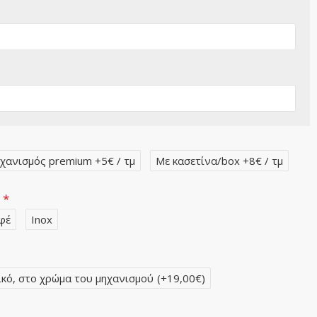
χανισμός premium +5€ / τμ
Με κασετίνα/box +8€ / τμ
ν
φέ
Inox
ικό, στο χρώμα του μηχανισμού
(+19,00€)