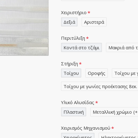
Χειριστήριο
Δεξιά
Αριστερά
Περιτύλιξη
Κοντά στο τζάμι
Μακριά από τ
Στήριξη
Τοίχου
Οροφής
Τοίχου με 
Τοίχου με γωνίες προέκτασης 8εκ.
Υλικό Αλυσίδας
Πλαστική
Μεταλλική χρώμιο
(+
Χειρισμός Μηχανισμού
Χειροκίνητος
Ηλεκτροκίνητος