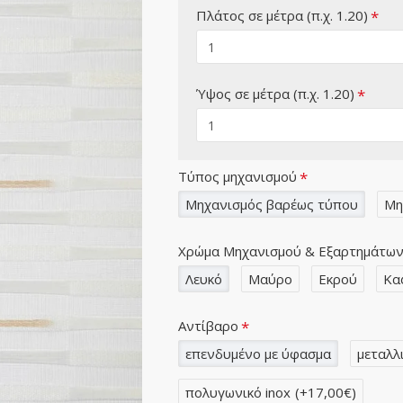
Πλάτος σε μέτρα (π.χ. 1.20)
Ύψος σε μέτρα (π.χ. 1.20)
Τύπος μηχανισμού
Μηχανισμός βαρέως τύπου
Μη
Χρώμα Μηχανισμού & Εξαρτημάτω
Λευκό
Μαύρο
Εκρού
Κα
Αντίβαρο
επενδυμένο με ύφασμα
μεταλλ
πολυγωνικό inox
(+17,00€)