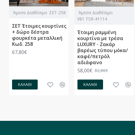
Άμεσα Διαθέσιμο
ΣΕΤ-258
Άμεσα Διαθέσιμο
V81 TSR-41114
ΣΕΤ Έτοιμες κουρτίνες
+ δώρο δέστρα
Έτοιμη ραμμένη
φουρκέτα μεταλλική
κουρτίνα με τρέσα
Κωδ. 258
LUXURY - Ζακάρ
βαρέως τύπου μόκα/
67,80€
καφέ/πετρόλ
αδιάφανο
58,00€
82,86€
ΚΑΛΆΘΙ
ΚΑΛΆΘΙ