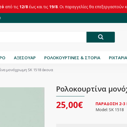
τό
από τις
12/8
έως και τις
19/8
. Οι παραγγελίες θα επεξεργαστούν 
0
ΤΡΟ
ΑΞΕΣΟΥΑΡ
ΡΟΛΟΚΟΥΡΤΙΝΕΣ & ΣΤΟΡΙΑ
ΡΙΧΤΑΡΙ
ίνα μονόχρωμη SK 1518 άκουα
Ρολοκουρτίνα μονό
25,00€
ΠΑΡΑΔΟΣΗ 2-3
Model:
SK 1518