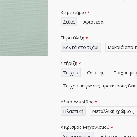
Χειριστήριο
Δεξιά
Αριστερά
Περιτύλιξη
Κοντά στο τζάμι
Μακριά από τ
Στήριξη
Τοίχου
Οροφής
Τοίχου με 
Τοίχου με γωνίες προέκτασης 8εκ.
Υλικό Αλυσίδας
Πλαστική
Μεταλλική χρώμιο
(+
Χειρισμός Μηχανισμού
Χειροκίνητος
Ηλεκτροκίνητος