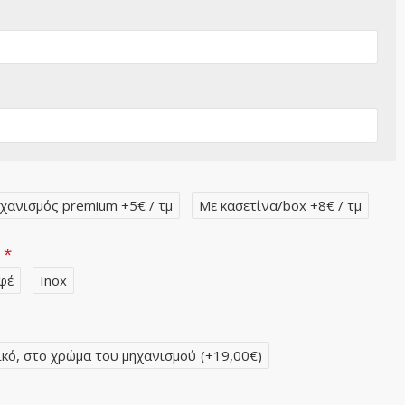
χανισμός premium +5€ / τμ
Με κασετίνα/box +8€ / τμ
ν
φέ
Inox
ικό, στο χρώμα του μηχανισμού
(+19,00€)