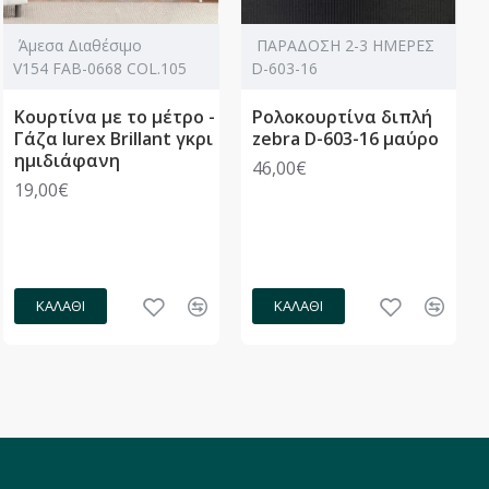
Άμεσα Διαθέσιμο
ΠΑΡΑΔΟΣΗ 2-3 ΗΜΕΡΕΣ
V154 FAB-0668 COL.105
D-603-16
Κουρτίνα με το μέτρο -
Ρολοκουρτίνα διπλή
Γάζα lurex Brillant γκρι
zebra D-603-16 μαύρο
ημιδιάφανη
46,00€
19,00€
ΚΑΛΆΘΙ
ΚΑΛΆΘΙ