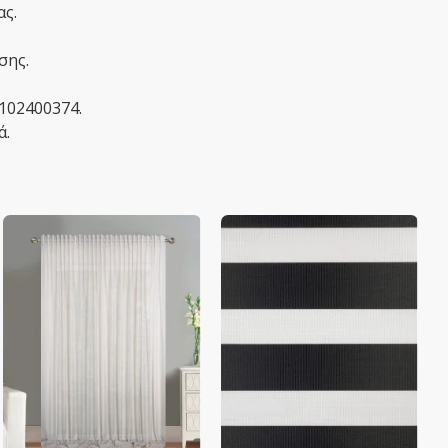
ας.
σης.
2102400374.
ά.