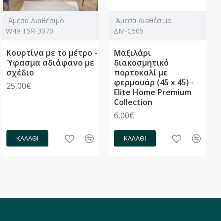
Άμεσα Διαθέσιμο
Άμεσα Διαθέσιμο
W49 TSR-3070
ΔΜ-C505
Κουρτίνα με το μέτρο -
Μαξιλάρι
Ύφασμα αδιάφανο με
διακοσμητικό
σχέδιο
πορτοκαλί με
φερμουάρ (45 x 45) -
25,00€
Elite Home Premium
Collection
6,00€
ΚΑΛΆΘΙ
ΚΑΛΆΘΙ