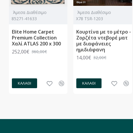
Άμεσα Διαθέσιμο
Άμεσα Διαθέσιμο
85271-41633
Χ78 TSR-1203
Elite Home Carpet
Κουρτίνα με το μέτρο -
Premium Collection
Ζορζέτα ντεβορέ ματ
Χαλί ATLAS 200 x 300
με διαφάνειες
ημιδιάφανη
252,00€
360,00€
14,00€
32,00€
ΚΑΛΆΘΙ
ΚΑΛΆΘΙ