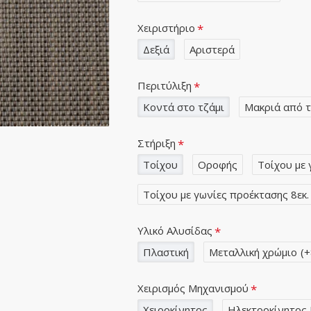
Χειριστήριο
Δεξιά
Αριστερά
Περιτύλιξη
Κοντά στο τζάμι
Μακριά από τ
Στήριξη
Τοίχου
Οροφής
Τοίχου με 
Τοίχου με γωνίες προέκτασης 8εκ.
Υλικό Αλυσίδας
Πλαστική
Μεταλλική χρώμιο
(+
Χειρισμός Μηχανισμού
Χειροκίνητος
Ηλεκτροκίνητος