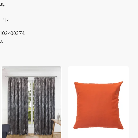
ας.
σης.
2102400374.
ά.