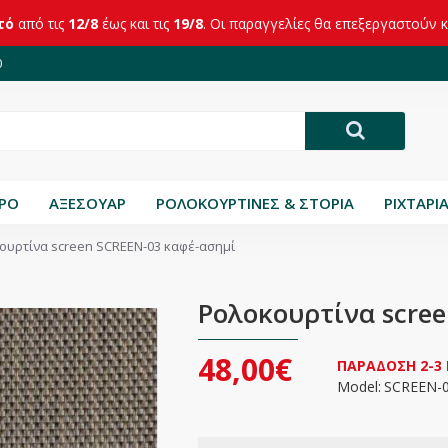
τό
από τις
12/8
έως και τις
19/8
. Οι παραγγελίες θα επεξεργαστούν 
0
ΤΡΟ
ΑΞΕΣΟΥΑΡ
ΡΟΛΟΚΟΥΡΤΙΝΕΣ & ΣΤΟΡΙΑ
ΡΙΧΤΑΡΙ
ουρτίνα screen SCREEN-03 καφέ-ασημί
Ρολοκουρτίνα scre
48,00€
ΠΑΡΑΔΟΣΗ 2-3
Model:
SCREEN-