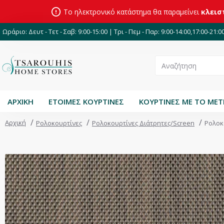
Το ηλεκτρονικό κατάστημα θα παραμείνει
κλεισ
Ωράριο: Δευτ - Τετ - Σαβ: 9:00-15:00 | Τρι - Πεμ - Παρ: 9:00-14:00,17:00-21:0
ΑΡΧΙΚΗ
ΕΤΟΙΜΕΣ ΚΟΥΡΤΙΝΕΣ
ΚΟΥΡΤΙΝΕΣ ΜΕ ΤΟ ΜΕ
Αρχική
Ρολοκουρτίνες
Ρολοκουρτίνες Διάτρητες/Screen
Ρολοκ