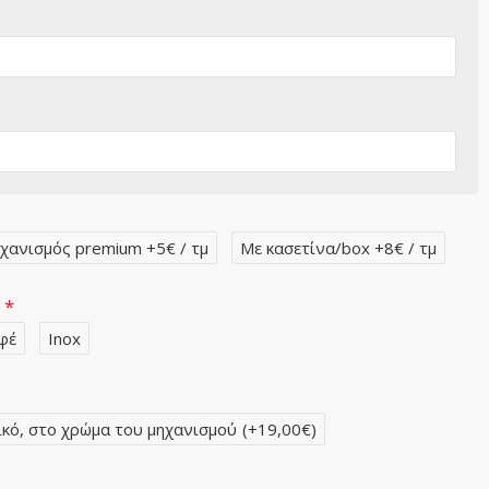
χανισμός premium +5€ / τμ
Με κασετίνα/box +8€ / τμ
ν
φέ
Inox
ικό, στο χρώμα του μηχανισμού
(+19,00€)