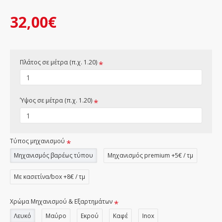
32,00€
Πλάτος σε μέτρα (π.χ. 1.20)
Ύψος σε μέτρα (π.χ. 1.20)
Τύπος μηχανισμού
Μηχανισμός βαρέως τύπου
Μηχανισμός premium +5€ / τμ
Με κασετίνα/box +8€ / τμ
Χρώμα Μηχανισμού & Εξαρτημάτων
Λευκό
Μαύρο
Εκρού
Καφέ
Inox