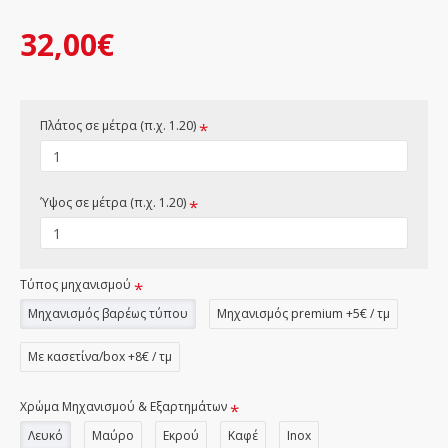
32,00€
Πλάτος σε μέτρα (π.χ. 1.20)
Ύψος σε μέτρα (π.χ. 1.20)
Τύπος μηχανισμού
Μηχανισμός βαρέως τύπου
Μηχανισμός premium +5€ / τμ
Με κασετίνα/box +8€ / τμ
Χρώμα Μηχανισμού & Εξαρτημάτων
Λευκό
Μαύρο
Εκρού
Καφέ
Inox