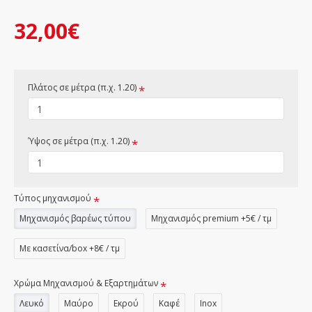
32,00€
Πλάτος σε μέτρα (π.χ. 1.20)
Ύψος σε μέτρα (π.χ. 1.20)
Τύπος μηχανισμού
Μηχανισμός βαρέως τύπου
Μηχανισμός premium +5€ / τμ
Με κασετίνα/box +8€ / τμ
Χρώμα Μηχανισμού & Εξαρτημάτων
Λευκό
Μαύρο
Εκρού
Καφέ
Inox