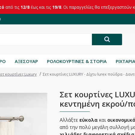
τό
από τις
12/8
έως και τις
19/8
. Οι παραγγελίες θα επεξεργαστούν 
0
ΤΡΟ
ΑΞΕΣΟΥΑΡ
ΡΟΛΟΚΟΥΡΤΙΝΕΣ & ΣΤΟΡΙΑ
ΡΙΧΤΑΡΙ
Σετ κουρτίνες Luxury
Σετ κουρτίνες LUXURY - Δίχτυ lurex πούδρα - Δα
Σετ κουρτίνες LUXU
κεντημένη εκρού/π
Αλλάξτε
εύκολα
και
οικονομικ
από την πολύ μεγάλη συλλογή μα
χιλιάδες διαφορετικά σχέδια