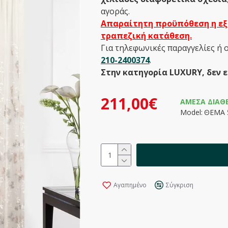
αγοράς.
Απαραίτητη προϋπόθεση η εξ
τραπεζική κατάθεση.
Για τηλεφωνικές παραγγελίες ή 
210-2400374
.
Στην κατηγορία LUXURY, δεν ε
211,00€
ΆΜΕΣΑ ΔΙΑΘ
Model:
ΘΕΜΑ 
Αγαπημένο
Σύγκριση