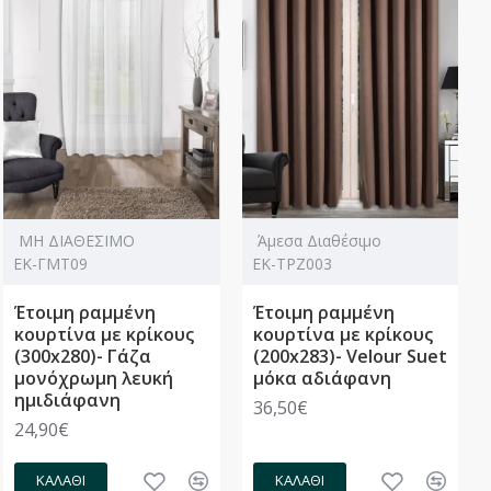
ΜΗ ΔΙΑΘΕΣΙΜΟ
Άμεσα Διαθέσιμο
ΕΚ-ΓΜΤ09
ΕΚ-ΤΡΖ003
Έτοιμη ραμμένη
Έτοιμη ραμμένη
κουρτίνα με κρίκους
κουρτίνα με κρίκους
(300x280)- Γάζα
(200x283)- Velour Suet
μονόχρωμη λευκή
μόκα αδιάφανη
ημιδιάφανη
36,50€
24,90€
ΚΑΛΆΘΙ
ΚΑΛΆΘΙ