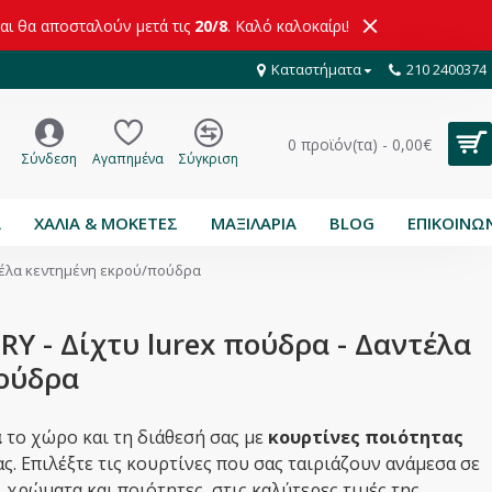
και θα αποσταλούν μετά τις
20/8
. Καλό καλοκαίρι!
Καταστήματα
210 2400374
0 προϊόν(τα) - 0,00€
Σύνδεση
Αγαπημένα
Σύγκριση
Α
ΧΑΛΙΑ & ΜΟΚΕΤΕΣ
ΜΑΞΙΛΑΡΙΑ
BLOG
ΕΠΙΚΟΙΝΩ
ντέλα κεντημένη εκρού/πούδρα
RY - Δίχτυ lurex πούδρα - Δαντέλα
ούδρα
ά
το χώρο και τη διάθεσή σας με
κουρτίνες ποιότητας
ς. Επιλέξτε τις κουρτίνες που σας ταιριάζουν ανάμεσα σε
, χρώματα και ποιότητες, στις καλύτερες τιμές της