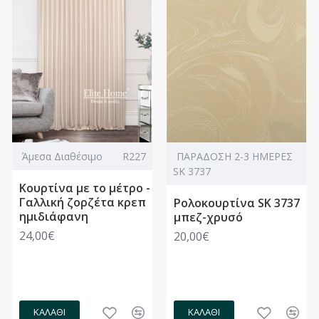
Άμεσα Διαθέσιμο
R227
ΠΑΡΑΔΟΣΗ 2-3 ΗΜΕΡΕΣ
SK 3737
Κουρτίνα με το μέτρο -
Γαλλική ζορζέτα κρεπ
Ρολοκουρτίνα SK 3737
ημιδιάφανη
μπεζ-χρυσό
24,00€
20,00€
ΚΑΛΆΘΙ
ΚΑΛΆΘΙ