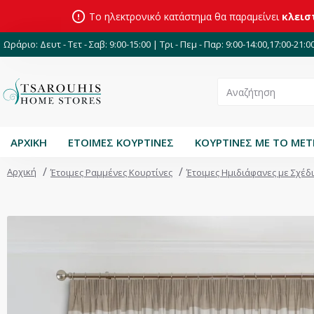
Το ηλεκτρονικό κατάστημα θα παραμείνει
κλεισ
Ωράριο: Δευτ - Τετ - Σαβ: 9:00-15:00 | Τρι - Πεμ - Παρ: 9:00-14:00,17:00-21:0
ΑΡΧΙΚΗ
ΕΤΟΙΜΕΣ ΚΟΥΡΤΙΝΕΣ
ΚΟΥΡΤΙΝΕΣ ΜΕ ΤΟ ΜΕ
Αρχική
Έτοιμες Ραμμένες Κουρτίνες
Έτοιμες Ημιδιάφανες με Σχέδ