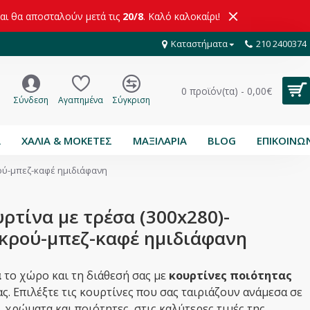
και θα αποσταλούν μετά τις
20/8
. Καλό καλοκαίρι!
Καταστήματα
210 2400374
0 προϊόν(τα) - 0,00€
Σύνδεση
Αγαπημένα
Σύγκριση
Α
ΧΑΛΙΑ & ΜΟΚΕΤΕΣ
ΜΑΞΙΛΑΡΙΑ
BLOG
ΕΠΙΚΟΙΝΩ
ρού-μπεζ-καφέ ημιδιάφανη
ρτίνα με τρέσα (300x280)-
εκρού-μπεζ-καφέ ημιδιάφανη
ά
το χώρο και τη διάθεσή σας με
κουρτίνες ποιότητας
ς. Επιλέξτε τις κουρτίνες που σας ταιριάζουν ανάμεσα σε
,
χρώματα και ποιότητες, στις καλύτερες τιμές της