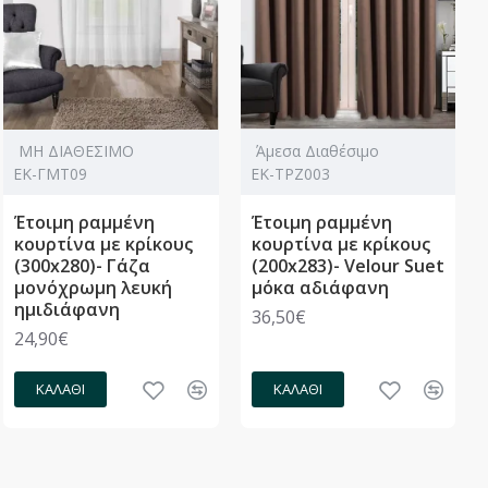
ΜΗ ΔΙΑΘΕΣΙΜΟ
Άμεσα Διαθέσιμο
ΕΚ-ΓΜΤ09
ΕΚ-ΤΡΖ003
Έτοιμη ραμμένη
Έτοιμη ραμμένη
κουρτίνα με κρίκους
κουρτίνα με κρίκους
(300x280)- Γάζα
(200x283)- Velour Suet
μονόχρωμη λευκή
μόκα αδιάφανη
ημιδιάφανη
36,50€
24,90€
ΚΑΛΆΘΙ
ΚΑΛΆΘΙ