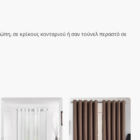
τώπη, σε κρίκους κονταριού ή σαν τούνελ περαστό σε