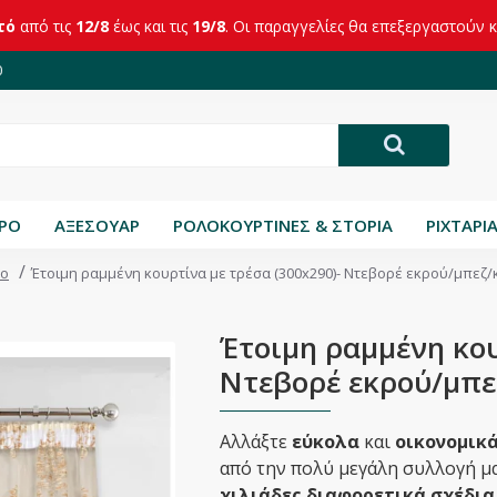
τό
από τις
12/8
έως και τις
19/8
. Οι παραγγελίες θα επεξεργαστούν 
0
ΤΡΟ
ΑΞΕΣΟΥΑΡ
ΡΟΛΟΚΟΥΡΤΙΝΕΣ & ΣΤΟΡΙΑ
ΡΙΧΤΑΡΙ
ιο
Έτοιμη ραμμένη κουρτίνα με τρέσα (300x290)- Ντεβορέ εκρού/μπεζ
Έτοιμη ραμμένη κου
Ντεβορέ εκρού/μπε
Αλλάξτε
εύκολα
και
οικονομικ
από την πολύ μεγάλη συλλογή μα
χιλιάδες διαφορετικά σχέδια