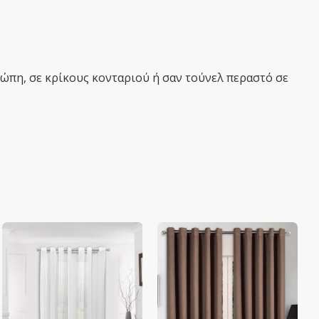
τώπη, σε κρίκους κονταριού ή σαν τούνελ περαστό σε