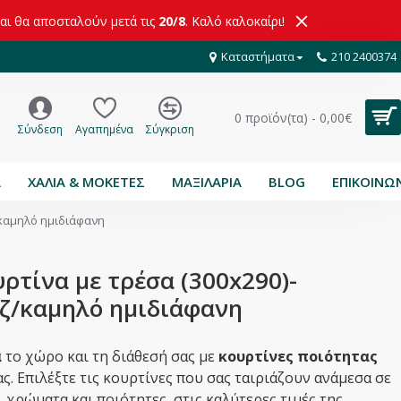
και θα αποσταλούν μετά τις
20/8
. Καλό καλοκαίρι!
Καταστήματα
210 2400374
0 προϊόν(τα) - 0,00€
Σύνδεση
Αγαπημένα
Σύγκριση
Α
ΧΑΛΙΑ & ΜΟΚΕΤΕΣ
ΜΑΞΙΛΑΡΙΑ
BLOG
ΕΠΙΚΟΙΝΩ
/καμηλό ημιδιάφανη
ρτίνα με τρέσα (300x290)-
ζ/καμηλό ημιδιάφανη
ά
το χώρο και τη διάθεσή σας με
κουρτίνες ποιότητας
ς. Επιλέξτε τις κουρτίνες που σας ταιριάζουν ανάμεσα σε
,
χρώματα και ποιότητες, στις καλύτερες τιμές της