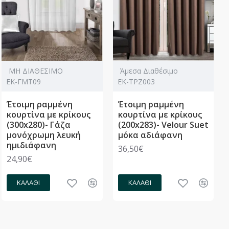
ΜΗ ΔΙΑΘΕΣΙΜΟ
Άμεσα Διαθέσιμο
ΕΚ-ΓΜΤ09
ΕΚ-ΤΡΖ003
Έτοιμη ραμμένη
Έτοιμη ραμμένη
κουρτίνα με κρίκους
κουρτίνα με κρίκους
(300x280)- Γάζα
(200x283)- Velour Suet
μονόχρωμη λευκή
μόκα αδιάφανη
ημιδιάφανη
36,50€
24,90€
ΚΑΛΆΘΙ
ΚΑΛΆΘΙ