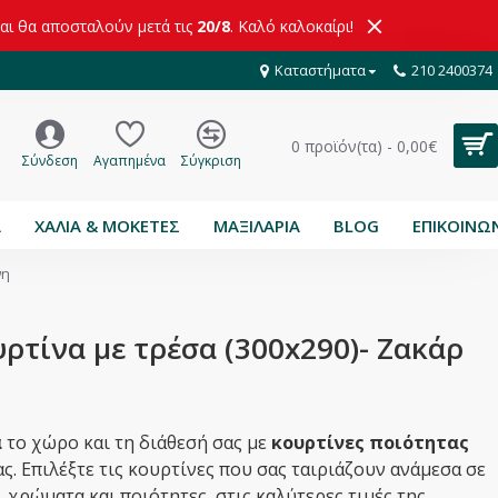
και θα αποσταλούν μετά τις
20/8
. Καλό καλοκαίρι!
Καταστήματα
210 2400374
0 προϊόν(τα) - 0,00€
Σύνδεση
Αγαπημένα
Σύγκριση
Α
ΧΑΛΙΑ & ΜΟΚΕΤΕΣ
ΜΑΞΙΛΑΡΙΑ
BLOG
ΕΠΙΚΟΙΝΩ
νη
ρτίνα με τρέσα (300x290)- Ζακάρ
ά
το χώρο και τη διάθεσή σας με
κουρτίνες ποιότητας
ς. Επιλέξτε τις κουρτίνες που σας ταιριάζουν ανάμεσα σε
,
χρώματα και ποιότητες, στις καλύτερες τιμές της