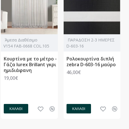
Άμεσα Διαθέσιμο
ΠΑΡΑΔΟΣΗ 2-3 ΗΜΕΡΕΣ
V154 FAB-0668 COL.105
D-603-16
Κουρτίνα με το μέτρο -
Ρολοκουρτίνα διπλή
Γάζα lurex Brillant γκρι
zebra D-603-16 μαύρο
ημιδιάφανη
46,00€
19,00€
ΚΑΛΆΘΙ
ΚΑΛΆΘΙ