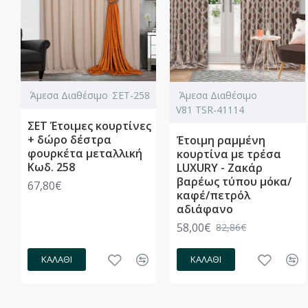
Άμεσα Διαθέσιμο
ΣΕΤ-258
Άμεσα Διαθέσιμο
V81 TSR-41114
ΣΕΤ Έτοιμες κουρτίνες
+ δώρο δέστρα
Έτοιμη ραμμένη
φουρκέτα μεταλλική
κουρτίνα με τρέσα
Κωδ. 258
LUXURY - Ζακάρ
βαρέως τύπου μόκα/
67,80€
καφέ/πετρόλ
αδιάφανο
58,00€
82,86€
ΚΑΛΆΘΙ
ΚΑΛΆΘΙ