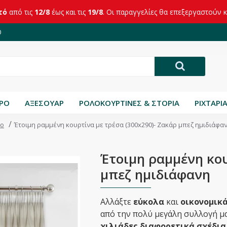
τό
από τις
12/8
έως και τις
19/8
. Οι παραγγελίες θα επεξεργαστούν 
0
ΤΡΟ
ΑΞΕΣΟΥΑΡ
ΡΟΛΟΚΟΥΡΤΙΝΕΣ & ΣΤΟΡΙΑ
ΡΙΧΤΑΡΙ
ιο
Έτοιμη ραμμένη κουρτίνα με τρέσα (300x290)- Ζακάρ μπεζ ημιδιάφα
Έτοιμη ραμμένη κου
μπεζ ημιδιάφανη
Αλλάξτε
εύκολα
και
οικονομικ
από την πολύ μεγάλη συλλογή μα
χιλιάδες διαφορετικά σχέδια