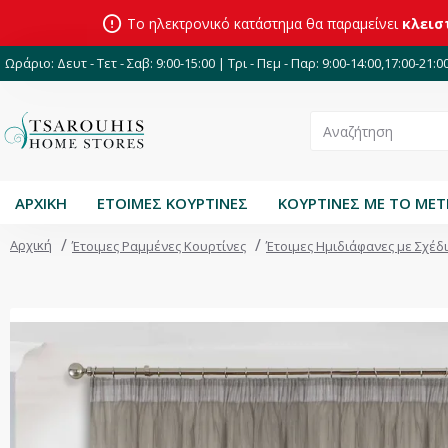
Το ηλεκτρονικό κατάστημα θα παραμείνει
κλεισ
Ωράριο: Δευτ - Τετ - Σαβ: 9:00-15:00 | Τρι - Πεμ - Παρ: 9:00-14:00,17:00-21:0
ΑΡΧΙΚΗ
ΕΤΟΙΜΕΣ ΚΟΥΡΤΙΝΕΣ
ΚΟΥΡΤΙΝΕΣ ΜΕ ΤΟ ΜΕ
Αρχική
Έτοιμες Ραμμένες Κουρτίνες
Έτοιμες Ημιδιάφανες με Σχέδ