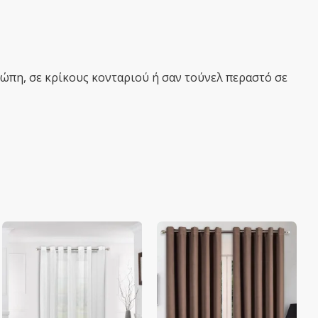
τώπη, σε κρίκους κονταριού ή σαν τούνελ περαστό σε