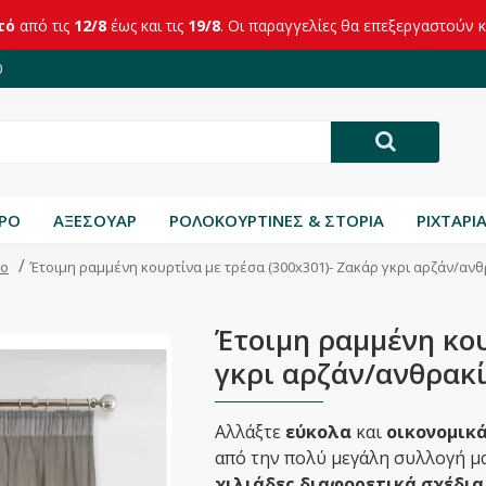
τό
από τις
12/8
έως και τις
19/8
. Οι παραγγελίες θα επεξεργαστούν 
0
ΤΡΟ
ΑΞΕΣΟΥΑΡ
ΡΟΛΟΚΟΥΡΤΙΝΕΣ & ΣΤΟΡΙΑ
ΡΙΧΤΑΡΙ
ιο
Έτοιμη ραμμένη κουρτίνα με τρέσα (300x301)- Ζακάρ γκρι αρζάν/αν
Έτοιμη ραμμένη κου
γκρι αρζάν/ανθρακ
Αλλάξτε
εύκολα
και
οικονομικ
από την πολύ μεγάλη συλλογή μα
χιλιάδες διαφορετικά σχέδια