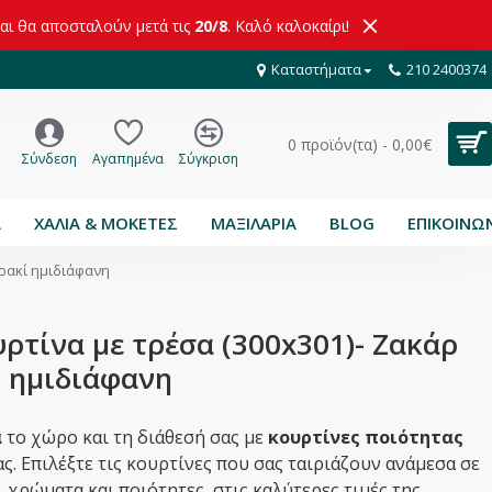
και θα αποσταλούν μετά τις
20/8
. Καλό καλοκαίρι!
Καταστήματα
210 2400374
0 προϊόν(τα) - 0,00€
Σύνδεση
Αγαπημένα
Σύγκριση
Α
ΧΑΛΙΑ & ΜΟΚΕΤΕΣ
ΜΑΞΙΛΑΡΙΑ
BLOG
ΕΠΙΚΟΙΝΩ
θρακί ημιδιάφανη
ρτίνα με τρέσα (300x301)- Ζακάρ
ί ημιδιάφανη
ά
το χώρο και τη διάθεσή σας με
κουρτίνες ποιότητας
ς. Επιλέξτε τις κουρτίνες που σας ταιριάζουν ανάμεσα σε
,
χρώματα και ποιότητες, στις καλύτερες τιμές της