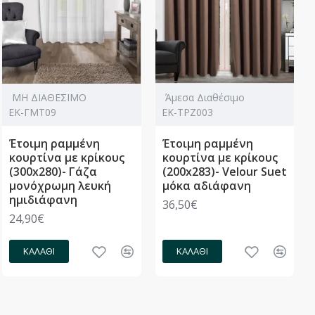
ΜΗ ΔΙΑΘΕΣΙΜΟ
Άμεσα Διαθέσιμο
ΕΚ-ΓΜΤ09
ΕΚ-ΤΡΖ003
Έτοιμη ραμμένη
Έτοιμη ραμμένη
κουρτίνα με κρίκους
κουρτίνα με κρίκους
(300x280)- Γάζα
(200x283)- Velour Suet
μονόχρωμη λευκή
μόκα αδιάφανη
ημιδιάφανη
36,50€
24,90€
ΚΑΛΆΘΙ
ΚΑΛΆΘΙ