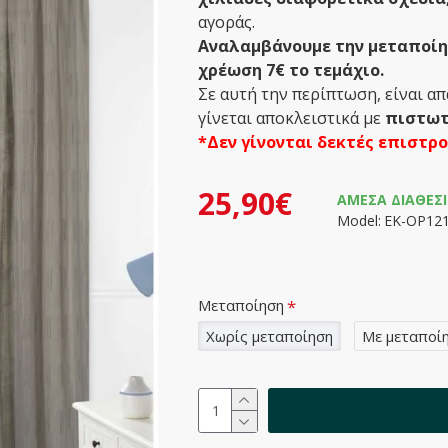
αγοράς.
Αναλαμβάνουμε την μεταποίησ
χρέωση 7€ το τεμάχιο.
Σε αυτή την περίπτωση, είναι α
γίνεται αποκλειστικά με
πιστωτ
*Δεν γίνονται δεκτές επιστρ
25,90€
ΆΜΕΣΑ ΔΙΑΘΈΣ
Model:
ΕΚ-ΟΡ12
Μεταποίηση
Χωρίς μεταποίηση
Με μεταποί