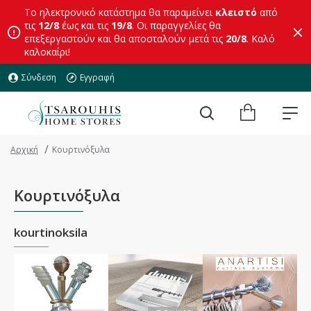
Το ηλεκτρονικό κατάστημα θα παραμείνει
κλειστό
από
τις
12/8
έως και τις
19/8
. Οι παραγγελίες θα
επεξεργαστούν και θα αποσταλούν μετά τις
20/8
. Καλό
καλοκαίρι!
Σύνδεση
Εγγραφή
Αρχική
Κουρτινόξυλα
Κουρτινόξυλα
kourtinoksila